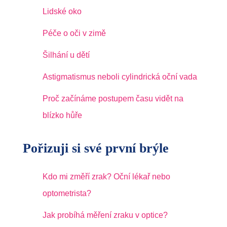
Lidské oko
Péče o oči v zimě
Šilhání u dětí
Astigmatismus neboli cylindrická oční vada
Proč začínáme postupem času vidět na
blízko hůře
Pořizuji si své první brýle
Kdo mi změří zrak? Oční lékař nebo
optometrista?
Jak probíhá měření zraku v optice?