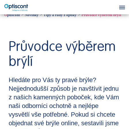
Optiscont
Novinky
Tipy a rady z optiky
Průvodce výběrem brýlí
Průvodce výběrem
brýlí
Hledáte pro Vás ty pravé brýle?
Nejjednodušší způsob je navštívit jednu
z našich kamenných poboček, kde Vám
naši odborníci ochotně a nejlépe
vysvětlí vše potřebné. Pokud si chcete
objednat své brýle online, sestavili jsme