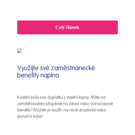
Celý článek
Využijte své zaměstnanecké
benefity naplno
Kvalitní brýle bez doplatku z vlastní kapsy. Máte od
zaměstnavatele příspěvek na zdraví nebo volnočasové
benefity? Můžete je využít i na nové dioptrické nebo
sluneční brýle!