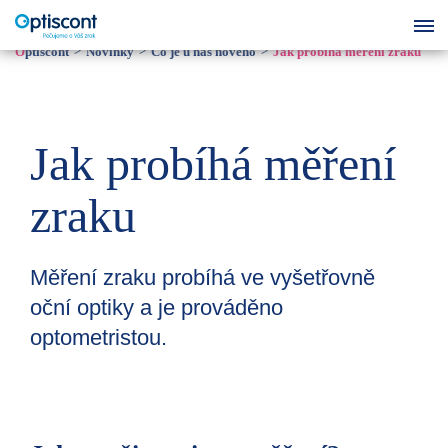
Optiscont
Novinky
Co je u nás nového
Jak probíhá měření zraku
Jak probíhá měření
zraku
Měření zraku probíhá ve vyšetřovně
oční optiky a je prováděno
optometristou.