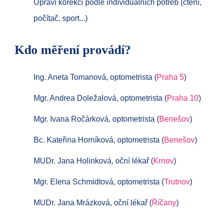
Upraví korekci podle individuálních potřeb (čtení,
počítač, sport...)
Kdo měření provádí?
Ing. Aneta Tomanová, optometrista (
Praha 5
)
Mgr. Andrea Doležalová, optometrista (
Praha 10
)
Mgr. Ivana Ročárková, optometrista (
Benešov
)
Bc. Kateřina Horníková, optometrista (
Benešov
)
MUDr. Jana Holinková, oční lékař (
Krnov
)
Mgr. Elena Schmidtová, optometrista (
Trutnov
)
MUDr. Jana Mrázková, oční lékař (
Říčany
)