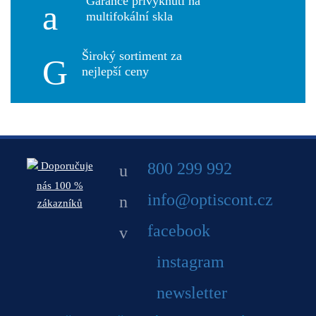
Garance přivyknutí na
multifokální skla
Široký sortiment za
nejlepší ceny
800 299 992
Doporučuje
nás 100 %
info@optiscont.cz
zákazníků
facebook
instagram
newsletter