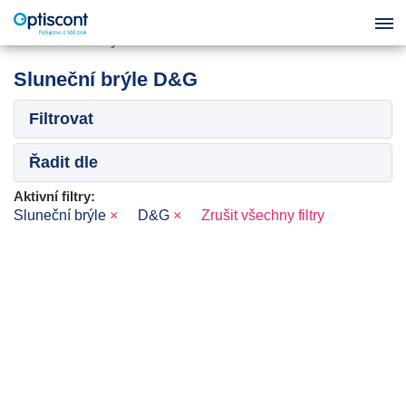
Sluneční brýle D&G
Filtrovat
Řadit dle
Aktivní filtry:
Sluneční brýle
×
D&G
×
Zrušit všechny filtry