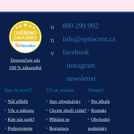
800 299 992
info@optiscont.cz
facebook
Doporučuje nás
instagram
100 % zákazníků
newsletter
Jste tu nově?
Už se známe
Ostatní
Náš příběh
Stav objednávky
Pro lékaře
Vše o nákupu
Chcete zboží vrátit?
Kontakt
Kde nás najít?
Přihlásit se
Obchodní
Podporujeme
Registrace
podmínky