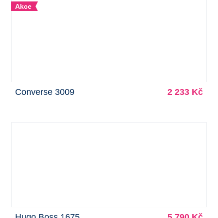
Akce
Converse 3009
2 233 Kč
Hugo Boss 1675
5 790 Kč