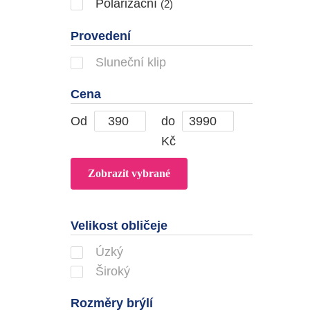
Polarizační
(2)
Provedení
Sluneční klip
Cena
Od
do
Kč
Velikost obličeje
Úzký
Široký
Rozměry brýlí