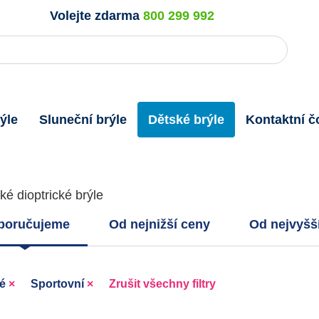
Volejte zdarma
800 299 992
ýle
Sluneční brýle
Dětské brýle
Kontaktní č
ské dioptrické brýle
poručujeme
Od nejnižší ceny
Od nejvyšš
ké
×
Sportovní
×
Zrušit všechny filtry