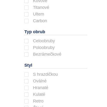
Kovové
Titanové
Ultem
Carbon
Typ obrub
Celoobruby
Poloobruby
Bezrámečkové
Styl
S hrazdičkou
Oválné
Hranaté
Kulaté
Retro