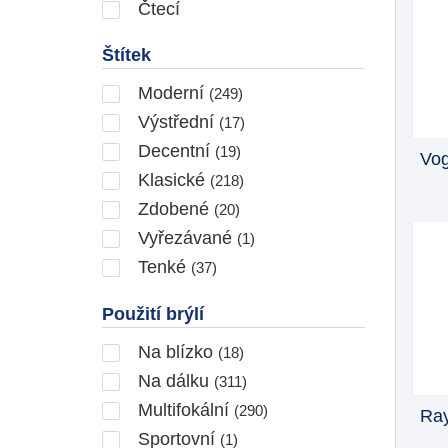
Čtecí
Štítek
Moderní
(249)
Výstřední
(17)
Decentní
(19)
Vo
Klasické
(218)
Zdobené
(20)
Vyřezávané
(1)
Tenké
(37)
Použití brýlí
Na blízko
(18)
Na dálku
(311)
Multifokální
(290)
Ray
Sportovní
(1)