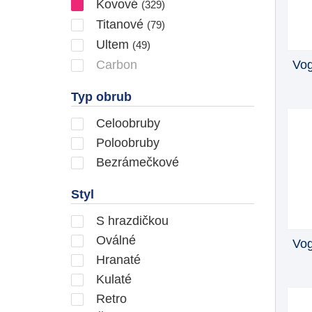
Kovové
(329)
Titanové
(79)
Ultem
(49)
Vo
Carbon
Typ obrub
Celoobruby
Poloobruby
Bezrámečkové
Styl
S hrazdičkou
Oválné
Vo
Hranaté
Kulaté
Retro