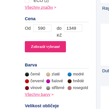
ECO
(2)
Všechny značky
Ray
Cena
Od
do
Kč
Barva
Dut
černé
zlaté
modré
červené
fialové
hnědé
vínové
stříbrné
rosegold
Všechny barvy
Velikost obličeje