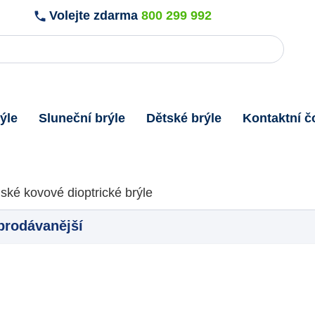
Volejte zdarma
800 299 992
ýle
Sluneční brýle
Dětské brýle
Kontaktní č
ské kovové dioptrické brýle
prodávanější