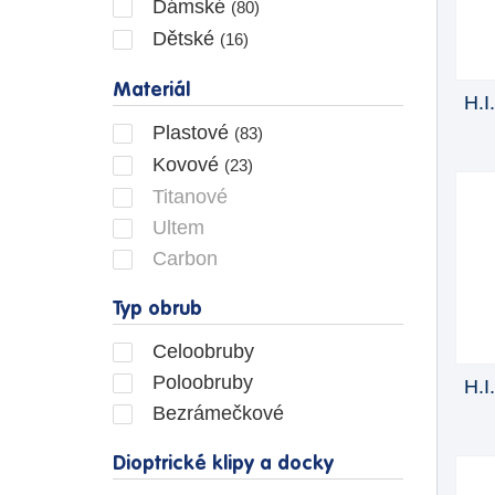
Dámské
(80)
Dětské
(16)
Materiál
H.I
Plastové
(83)
Kovové
(23)
Titanové
Ultem
Carbon
Typ obrub
Celoobruby
Poloobruby
H.I
Bezrámečkové
Dioptrické klipy a docky