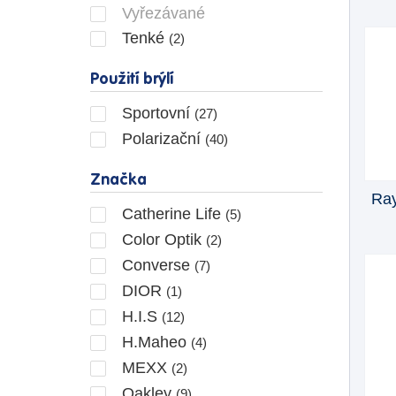
Vyřezávané
Tenké
(2)
Použití brýlí
Sportovní
(27)
Polarizační
(40)
Značka
Ray
Catherine Life
(5)
Color Optik
(2)
Converse
(7)
DIOR
(1)
H.I.S
(12)
H.Maheo
(4)
MEXX
(2)
Oakley
(9)