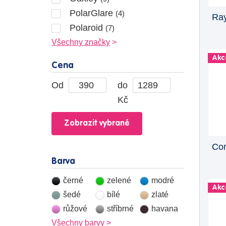
PolarGlare
(4)
Ray
Polaroid
(7)
Všechny značky
Akc
Cena
Od
do
Kč
Con
Barva
černé
zelené
modré
Akc
šedé
bílé
zlaté
růžové
stříbrné
havana
Všechny barvy