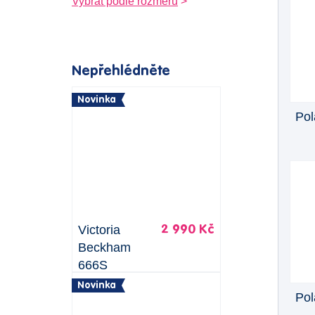
Vybrat podle rozměrů
Nepřehlédněte
Novinka
Pol
Victoria
2 990 Kč
Beckham
666S
Novinka
Pol