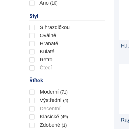
Ano
(16)
Styl
S hrazdičkou
Oválné
Hranaté
H.I
Kulaté
Retro
Čtecí
Štítek
Moderní
(71)
Výstřední
(4)
Decentní
Klasické
(49)
Ray
Zdobené
(1)