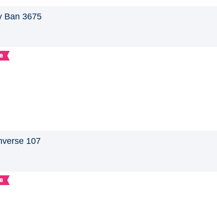
 Ban 3675
e
verse 107
e