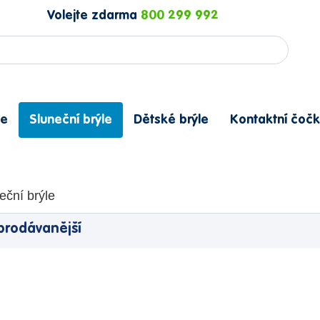
Volejte zdarma
800 299 992
le
Sluneční brýle
Dětské brýle
Kontaktní čočk
neční brýle
prodávanější