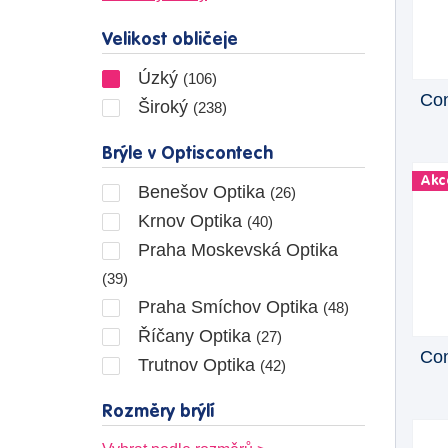
Velikost obličeje
Úzký
(106)
Con
Široký
(238)
Brýle v Optiscontech
Akc
Benešov Optika
(26)
Krnov Optika
(40)
Praha Moskevská Optika
(39)
Praha Smíchov Optika
(48)
Říčany Optika
(27)
Con
Trutnov Optika
(42)
Rozměry brýlí