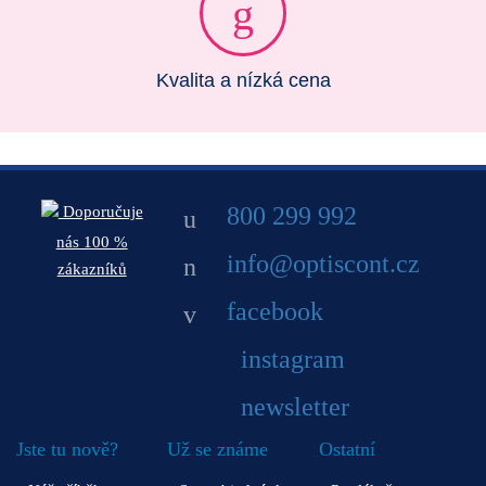
Kvalita a nízká cena
800 299 992
Doporučuje
nás 100 %
info@optiscont.cz
zákazníků
facebook
instagram
newsletter
Jste tu nově?
Už se známe
Ostatní