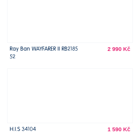
2 990 Kč
Ray Ban WAYFARER II RB2185
52
1 590 Kč
H.I.S 34104