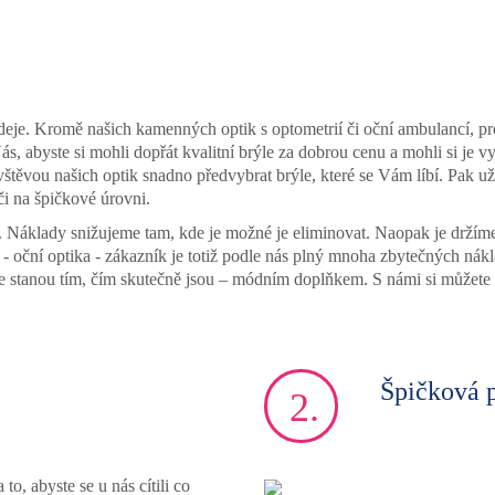
deje. Kromě našich kamenných optik s optometrií či oční ambulancí, pr
s, abyste si mohli dopřát kvalitní brýle za dobrou cenu a mohli si je v
štěvou našich optik snadno předvybrat brýle, které se Vám líbí. Pak už 
či na špičkové úrovni.
. Náklady snižujeme tam, kde je možné je eliminovat. Naopak je držíme
or - oční optika - zákazník je totiž podle nás plný mnoha zbytečných ná
e stanou tím, čím skutečně jsou – módním doplňkem. S námi si můžete dop
Špičková 
2.
to, abyste se u nás cítili co