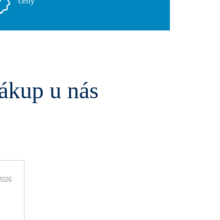
ceny
ákup u nás
2026