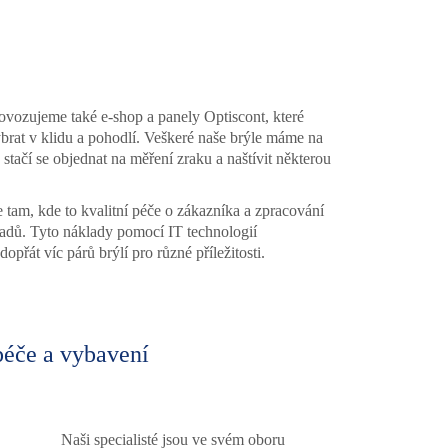
ovozujeme také e-shop a panely Optiscont, které
ybrat v klidu a pohodlí. Veškeré naše brýle máme na
stačí se objednat na měření zraku a naštívit některou
 tam, kde to kvalitní péče o zákazníka a zpracování
kladů. Tyto náklady pomocí IT technologií
řát víc párů brýlí pro různé příležitosti.
péče a vybavení
Naši specialisté jsou ve svém oboru