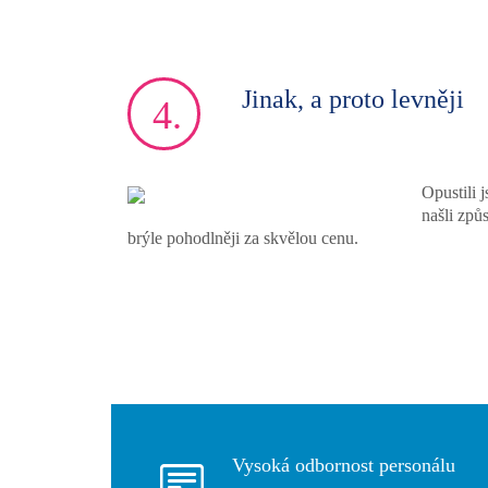
Jinak, a proto levněji
4.
Opustili 
našli způ
brýle pohodlněji za skvělou cenu.
Vysoká odbornost personálu