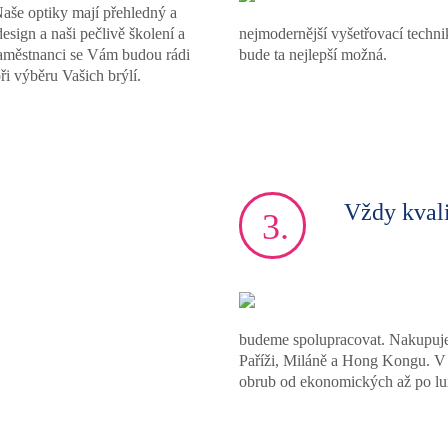
Naše optiky mají přehledný a
esign a naši pečlivě školení a
nejmodernější vyšetřovací techni
zaměstnanci se Vám budou rádi
bude ta nejlepší možná.
ři výběru Vašich brýlí.
Vždy kvali
3.
budeme spolupracovat. Nakupuje
Paříži, Miláně a Hong Kongu. V 
obrub od ekonomických až po lu