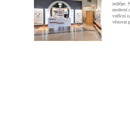
nejlépe. 
moderní d
vstřícní 
věnovat p