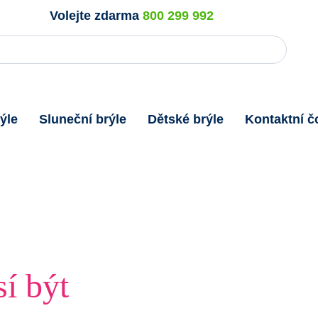
Volejte zdarma
800 299 992
ýle
Sluneční brýle
Dětské brýle
Kontaktní č
í být