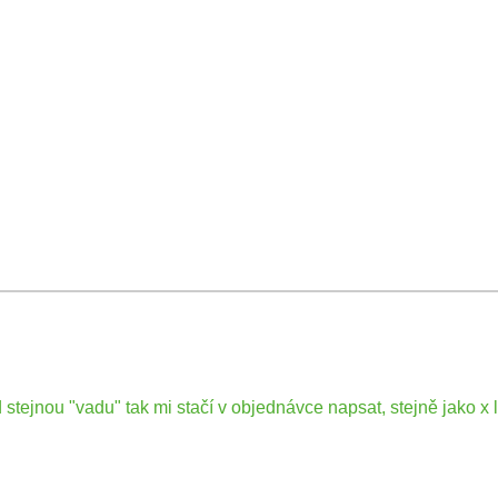
Doporučuje ob
tejnou "vadu" tak mi stačí v objednávce napsat, stejně jako x let