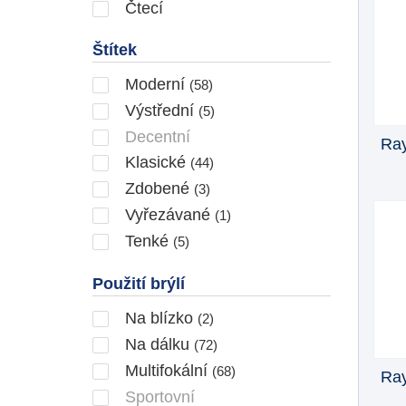
Čtecí
Štítek
Moderní
(58)
Výstřední
(5)
Decentní
Ray
Klasické
(44)
Zdobené
(3)
Vyřezávané
(1)
Tenké
(5)
Použití brýlí
Na blízko
(2)
Na dálku
(72)
Multifokální
(68)
Ray
Sportovní