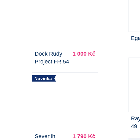
Eg
Dock Rudy
1 000 Kč
Project FR 54
Novinka
Ray
49
Seventh
1 790 Kč