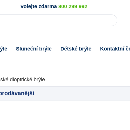
Volejte zdarma
800 299 992
ýle
Sluneční brýle
Dětské brýle
Kontaktní č
ské dioptrické brýle
prodávanější