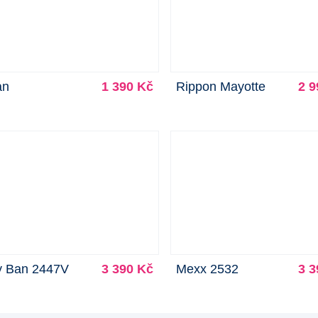
an
1 390 Kč
Rippon Mayotte
2 9
 Ban 2447V
3 390 Kč
Mexx 2532
3 3