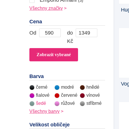
(3)
Všechny značky
Hug
Cena
Od
do
Kč
Barva
Vo
černé
modré
hnědé
fialové
červené
vínové
šedé
růžové
stříbrné
Všechny barvy
Velikost obličeje