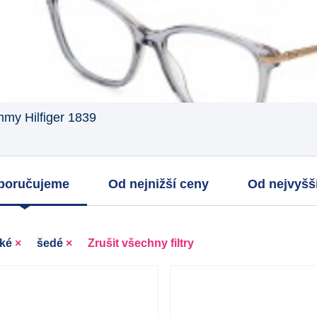
my Hilfiger 1839
poručujeme
Od nejnižší ceny
Od nejvyšš
ké
×
šedé
×
Zrušit všechny filtry