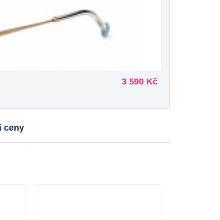
3 590 Kč
í ceny