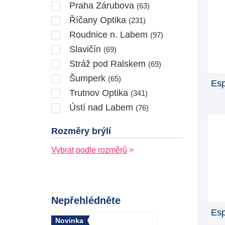
Praha Zárubova
(63)
Říčany Optika
(231)
Roudnice n. Labem
(97)
Slavičín
(69)
Stráž pod Ralskem
(69)
Šumperk
(65)
Esp
Trutnov Optika
(341)
Ústí nad Labem
(76)
Rozměry brýlí
Vybrat podle rozměrů
Nepřehlédněte
Esp
Novinka