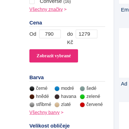
Converse
(16)
Emp
Všechny značky
Cena
Od
do
Kč
Barva
Ad 
černé
modré
šedé
hnědé
havana
zelené
stříbrné
zlaté
červené
Všechny barvy
Velikost obličeje