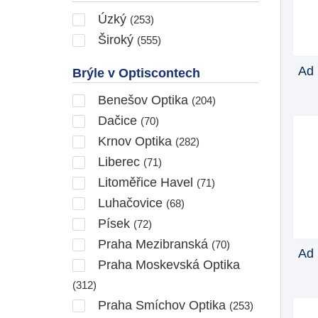
Úzký
(253)
Široký
(555)
Ad 
Brýle v Optiscontech
Benešov Optika
(204)
Dačice
(70)
Krnov Optika
(282)
Liberec
(71)
Litoměřice Havel
(71)
Luhačovice
(68)
Písek
(72)
Praha Mezibranská
(70)
Ad 
Praha Moskevská Optika
(312)
Praha Smíchov Optika
(253)