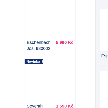
Eschenbach
5 990 Kč
Jos. 980002
Esp
Novinka
Seventh
1 590 Kč