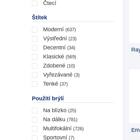
Čtecí
Štítek
Moderní
(637)
Výstřední
(23)
Decentní
(34)
Ray
Klasické
(569)
Zdobené
(10)
Vyřezávané
(3)
Tenké
(37)
Použití brýlí
Na blízko
(25)
Na dálku
(781)
Multifokální
(726)
Emp
Sportovní
(7)