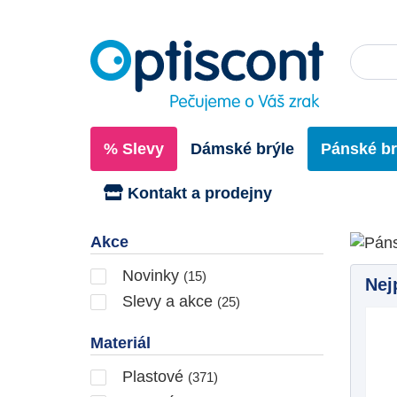
% Slevy
Dámské brýle
Pánské br
Kontakt a prodejny
Pán
Akce
Novinky
(15)
Nej
Slevy a akce
(25)
Materiál
Plastové
(371)