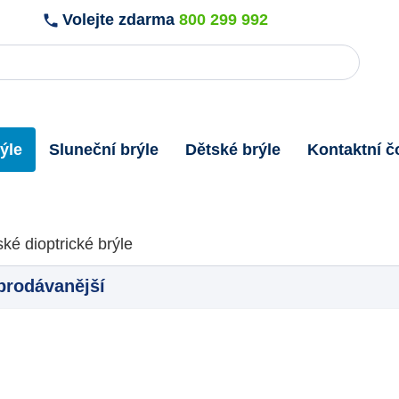
Volejte zdarma
800 299 992
ýle
Sluneční brýle
Dětské brýle
Kontaktní č
ské dioptrické brýle
prodávanější