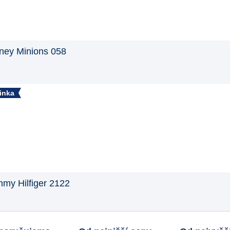
ney Minions 058
inka
my Hilfiger 2122