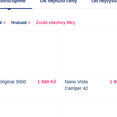
poručujeme
Od nejnižší ceny
Od nejvyšš
ké
×
Hranaté
×
Zrušit všechny filtry
riginal 3000
1 590 Kč
Nano Vista
1 8
Camper 42