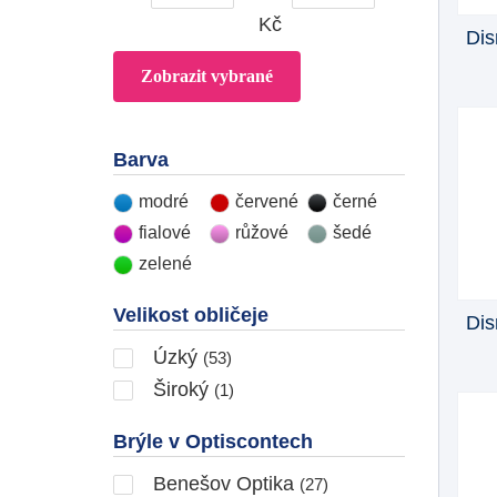
Kč
Dis
Barva
modré
červené
černé
fialové
růžové
šedé
zelené
Velikost obličeje
Dis
Úzký
(53)
Široký
(1)
Brýle v Optiscontech
Benešov Optika
(27)