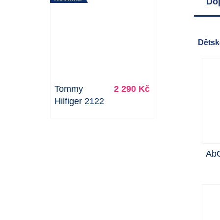
Do
Děts
Tommy
2 290 Kč
Hilfiger 2122
AbO