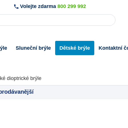
Volejte zdarma
800 299 992
ýle
Sluneční brýle
Dětské brýle
Kontaktní č
ské dioptrické brýle
prodávanější