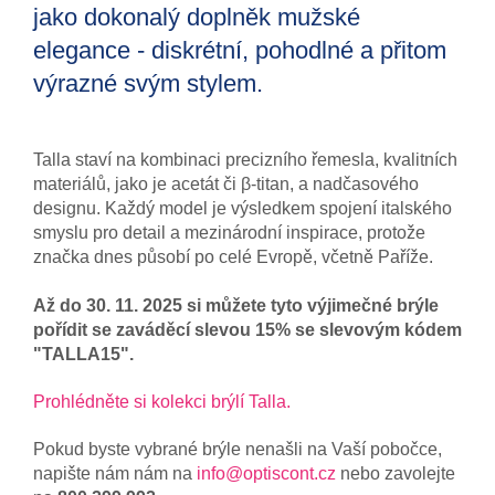
jako dokonalý doplněk mužské
elegance - diskrétní, pohodlné a přitom
výrazné svým stylem.
Talla staví na kombinaci precizního řemesla, kvalitních
materiálů, jako je acetát či β-titan, a nadčasového
designu. Každý model je výsledkem spojení italského
smyslu pro detail a mezinárodní inspirace, protože
značka dnes působí po celé Evropě, včetně Paříže.
Až do 30. 11. 2025 si můžete tyto výjimečné brýle
pořídit se zaváděcí slevou 15% se slevovým kódem
"TALLA15".
Prohlédněte si kolekci brýlí Talla.
Pokud byste vybrané brýle nenašli na Vaší pobočce,
napište nám nám na
info@optiscont.cz
nebo zavolejte