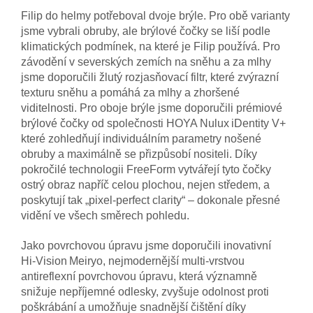
Filip do helmy potřeboval dvoje brýle. Pro obě varianty
jsme vybrali obruby, ale brýlové čočky se liší podle
klimatických podmínek, na které je Filip používá. Pro
závodění v severských zemích na sněhu a za mlhy
jsme doporučili žlutý rozjasňovací filtr, které zvýrazní
texturu sněhu a pomáhá za mlhy a zhoršené
viditelnosti. Pro oboje brýle jsme doporučili prémiové
brýlové čočky od společnosti HOYA Nulux iDentity V+
které zohledňují individuálním parametry nošené
obruby a maximálně se přizpůsobí nositeli. Díky
pokročilé technologii FreeForm vytvářejí tyto čočky
ostrý obraz napříč celou plochou, nejen středem, a
poskytují tak „pixel-perfect clarity“ – dokonale přesné
vidění ve všech směrech pohledu.
Jako povrchovou úpravu jsme doporučili inovativní
Hi‑Vision Meiryo, nejmodernější multi‑vrstvou
antireflexní povrchovou úpravu, která významně
snižuje nepříjemné odlesky, zvyšuje odolnost proti
poškrábání a umožňuje snadnější čištění díky