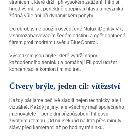
stranicemi, které drží i při vysokém zatížení. Filip si
hned všiml, jak perfektně obepínají hlavu a nevzniká
žádná vůle ani při dynamickém pohybu.
Do obrub jsme použili osvědčené Nulux iDentity V+,
v samozabarvovacím šedém odstínu a opět doplněné
filtrem proti modrému světlu BlueControl.
Výsledkem jsou brýle, které vydrží nápor
každodenního tréninku a pomáhají Filipovi udržet
koncentraci a komfort i mimo trať.
Čtvery brýle, jeden cíl: vítězství
Každý pár jsme pečlivě sladili nejen technicky, ale i
vizuálně. Každý je jiný, ale všechny mají společného
jmenovatele – perfektní přizpůsobení Filipovu
životnímu tempu. Od milisekund na trati přes minuty
slávy před kamerami až po hodiny tréninku.