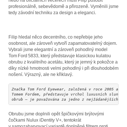
nebo na oficiálních večerech musí Filip působit
profesionálně, sebevědomě a přirozeně. Vyměnili jsme
tedy závodní techniku za design a eleganci.
Filip hledal něco decentního, co nepřebije jeho
osobnost, ale zároveň vytvoří zapamatovatelný dojem.
Vybrali jsme elegantní a zároveň pohodlný model
Tom Ford 5833, který představuje klasickou kulatou
obrubu z kvalitního acetátu, který je jemný k pokožce a
díky nízké hmotnosti velmi pohodlný i při dlouhodobém
nošení. Výrazný, ale ne křiklavý.
Značka Tom Ford Eyewear, založená v roce 2005 amer
Tomem Fordem, představuje vrchol luxusních slunečn
obrub — je považována za jedno z nejžádanějších jm
Obrubu jsme doplnili opět špičkovými brýlovými
čočkami Nulux iDentity V+, tentokrát
v samozabarvovací variantě doplněné filtrem proti