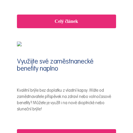
Celý článek
Využijte své zaměstnanecké
benefity naplno
Kvalitní brýle bez doplatku z vlastní kapsy. Máte od
zaměstnavatele příspěvek na zdraví nebo volnočasové
benefity? Můžete je využít i na nové dioptrické nebo
sluneční brýle!