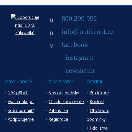
800 299 992
Doporučuje
nás 100 %
info@optiscont.cz
zákazníků
facebook
instagram
newsletter
Jste tu nově?
Už se známe
Ostatní
Náš příběh
Stav objednávky
Pro lékaře
Vše o nákupu
Chcete zboží vrátit?
Kontakt
Kde nás najít?
Přihlásit se
Obchodní
Podporujeme
Registrace
podmínky
Kdo jsme