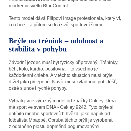
modrému světlu BlueControl.
Tento model dává Filipovi image profesionála, který ví,
co chce – a přitom si drží svůj sportovní šmrnc.
Brýle na trénink – odolnost a
stabilita v pohybu
Závodní jezdec musí být fyzicky připravený. Tréninky,
běh, kolo, kardio, posilovna – to všechno je
každodenní chleba. A v těchto situacích musí brýle
držet jako přilepené. Navíc musí zvládnout pot, déšť,
ostré slunce i rychlé pohyby.
Vybrali jsme výrazný model od značky Oakley, která
má sport ve svém DNA - Oakley 9242. Tyto brýle si
oblíbilo mnoho sportovních hvězd, jako například
fotbalista Mbappé. Obruba těchto brýlí je vyrobená
z odolného plastu doplněná pogumovanými