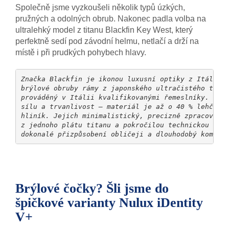
Společně jsme vyzkoušeli několik typů úzkých,
pružných a odolných obrub. Nakonec padla volba na
ultralehký model z titanu Blackfin Key West, který
perfektně sedí pod závodní helmu, netlačí a drží na
místě i při prudkých pohybech hlavy.
Značka Blackfin je ikonou luxusní optiky z Itálie,
brýlové obruby rámy z japonského ultra­čistého tita
prováděný v Itálii kvalifikovanými řemeslníky. Tyt
sílu a trvanlivost – materiál je až o 40 % lehčí n
hliník. Jejich minimalistický, precizně zpracovaný
z jednoho plátu titanu a pokročilou technickou úpr
dokonalé přizpůsobení obličeji a dlouhodobý komfor
Brýlové čočky? Šli jsme do
špičkové varianty Nulux iDentity
V+