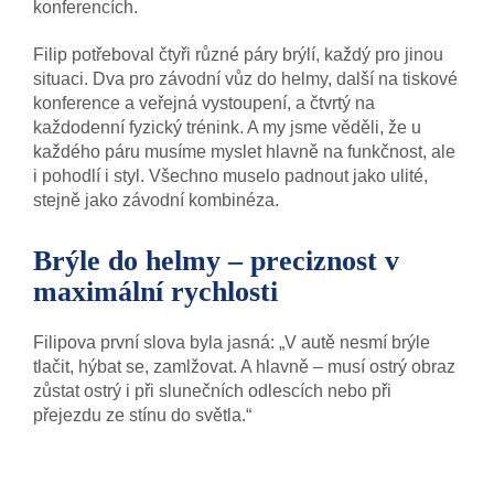
konferencích.
Filip potřeboval čtyři různé páry brýlí, každý pro jinou
situaci. Dva pro závodní vůz do helmy, další na tiskové
konference a veřejná vystoupení, a čtvrtý na
každodenní fyzický trénink. A my jsme věděli, že u
každého páru musíme myslet hlavně na funkčnost, ale
i pohodlí i styl. Všechno muselo padnout jako ulité,
stejně jako závodní kombinéza.
Brýle do helmy – preciznost v
maximální rychlosti
Filipova první slova byla jasná: „V autě nesmí brýle
tlačit, hýbat se, zamlžovat. A hlavně – musí ostrý obraz
zůstat ostrý i při slunečních odlescích nebo při
přejezdu ze stínu do světla.“