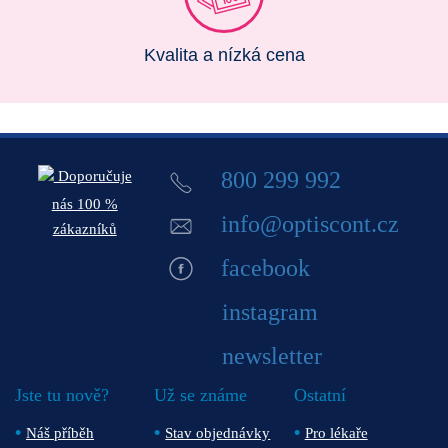
Kvalita a nízká cena
800 299 992
Doporučuje
nás 100 %
info@optiscont.cz
zákazníků
facebook
instagram
newsletter
Jste tu nově?
Už se známe
Ostatní
Náš příběh
Stav objednávky
Pro lékaře