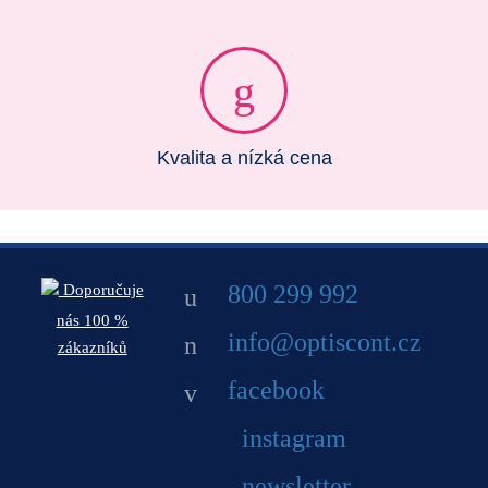
Kvalita a nízká cena
800 299 992
Doporučuje
nás 100 %
info@optiscont.cz
zákazníků
facebook
instagram
newsletter