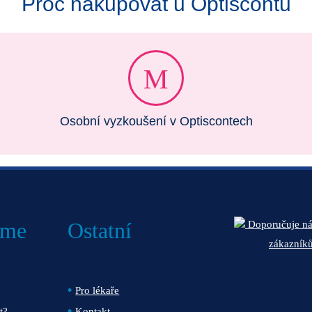
Proč nakupovat u Optiscontu
Osobní vyzkoušení v Optiscontech
áme
Ostatní
Doporučuje n
zákazník
Pro lékaře
t?
Kontakt