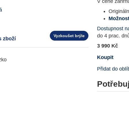
V ceně zahrnu
Originál
Možnost
Dostupnost n
do 4 prac. dn
Vyzkoušet brýle
s zboží
3 990 Kč
Koupit
zko
Přidat do obl
Potřebuj