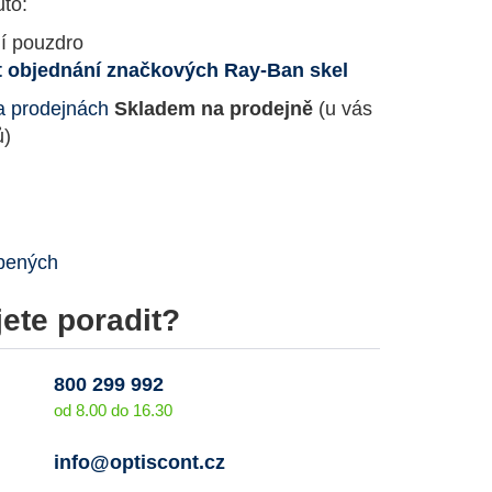
to:
ní pouzdro
 objednání značkových Ray-Ban skel
a prodejnách
Skladem na prodejně
(u vás
ů)
íbených
ete poradit?
800 299 992
od 8.00 do 16.30
info@optiscont.cz