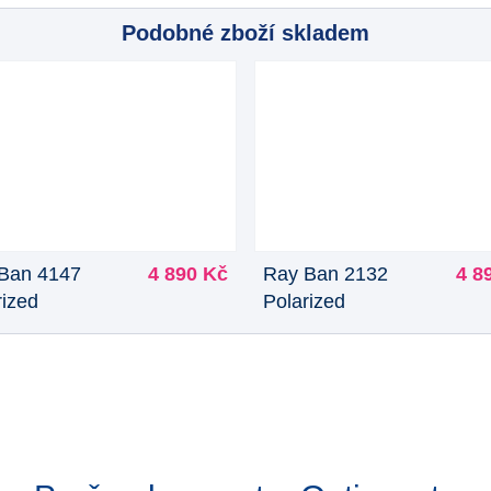
Podobné zboží skladem
Ban 4147
4 890 Kč
Ray Ban 2132
4 8
rized
Polarized