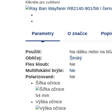
Klikněte pro zvětšení
Parametry
O značce
Popi
Použití:
Na dálku nebo na blí
Obličej:
Široký
Flex kloub:
Ne
Multifokální brýle:
Ne
Polarizované:
Ne
Šířka očnice
54 mm
Výška očnice