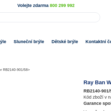
Volejte zdarma
800 299 992
ýle
Sluneční brýle
Dětské brýle
Kontaktní č
rer RB2140-901/58
Ray Ban W
RB2140-901/
Kód zboží v n
Garance spok