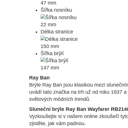
47 mm
Šířka nosníku
22 mm
Délka stranice
150 mm
Šířka brýlí
147 mm
Ray Ban
Brýle Ray Ban jsou klasikou mezi slunečním
uvádí tato značka na trh už od roku 1937 a
světových módních trendů.
Sluneční brýle Ray Ban Wayfarer RB214
Vyzkoušejte si v našem online zkoušeči ty
zjistěte, jak vám padnou.