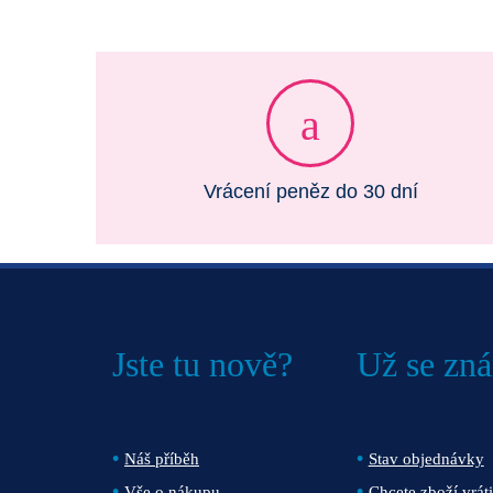
Vrácení peněz do 30 dní
Jste tu nově?
Už se zn
Náš příběh
Stav objednávky
Vše o nákupu
Chcete zboží vráti