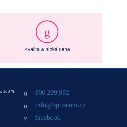
Kvalita a nízká cena
800 299 992
ás 100 %
ů
info@optiscont.cz
facebook