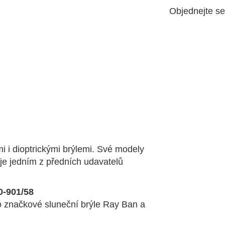
Objednejte s
i i dioptrickými brýlemi. Své modely
 je jedním z předních udavatelů
0-901/58
to značkové sluneční brýle Ray Ban a