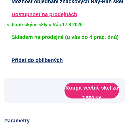
Možnost objednání značkových Ray-Ban skel
Dostupnost na prodejnách
I s dioptrickými skly u Vás 17.8.2026
Skladem na prodejně
(u vás do 4 prac. dnů)
Přidat do oblíbených
Koupit včetně skel za
2 590 Kč
Dodání do 8 dnů Před slevou
3 290 Kč
Parametry