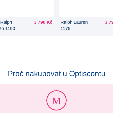
 Ralph
3 790 Kč
Ralph Lauren
3 7
en 1190
1175
Proč nakupovat u Optiscontu