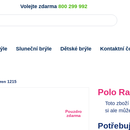
Volejte zdarma
800 299 992
ýle
Sluneční brýle
Dětské brýle
Kontaktní č
ren 1215
Polo Ra
Toto zboží
si ale můž
Pouzdro
zdarma
Potřebuj