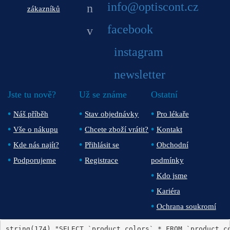
info@optiscont.cz
zákazníků
facebook
instagram
newsletter
Jste tu nově?
Už se známe
Ostatní
Náš příběh
Stav objednávky
Pro lékaře
Vše o nákupu
Chcete zboží vrátit?
Kontakt
Kde nás najít?
Přihlásit se
Obchodní
Podporujeme
Registrace
podmínky
Kdo jsme
Kariéra
Ochrana soukromí