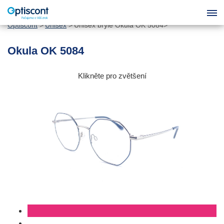
Optiscont
Unisex
Unisex brýle Okula OK 5084
Okula OK 5084
Klikněte pro zvětšení