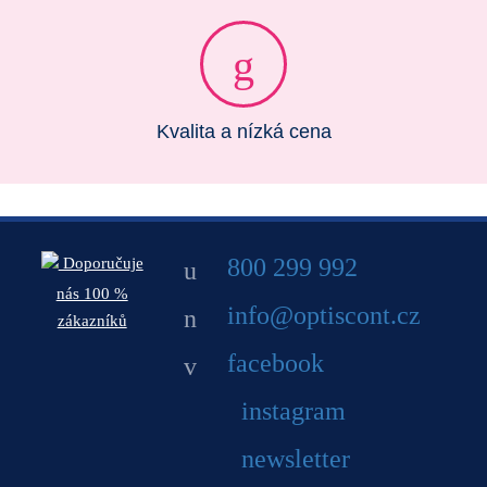
Kvalita a nízká cena
800 299 992
Doporučuje
nás 100 %
info@optiscont.cz
zákazníků
facebook
instagram
newsletter