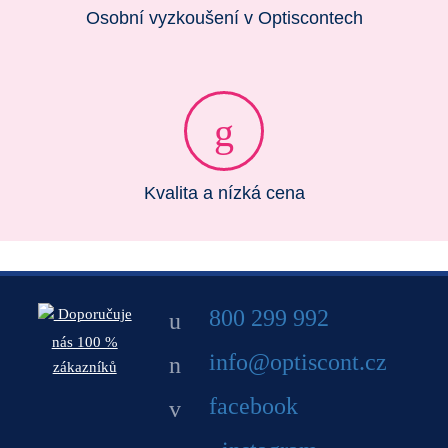
Osobní vyzkoušení v Optiscontech
Kvalita a nízká cena
800 299 992
Doporučuje
nás 100 %
info@optiscont.cz
zákazníků
facebook