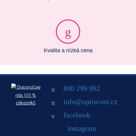
Kvalita a nízká cena
800 299 992
Doporučuje
nás 100 %
info@optiscont.cz
zákazníků
facebook
instagram