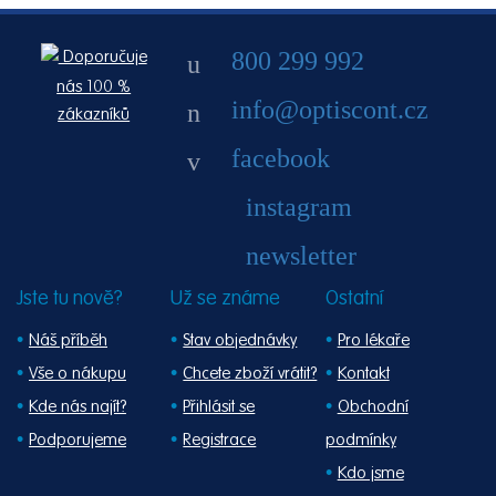
800 299 992
Doporučuje
nás 100 %
info@optiscont.cz
zákazníků
facebook
instagram
newsletter
Jste tu nově?
Už se známe
Ostatní
Náš příběh
Stav objednávky
Pro lékaře
Vše o nákupu
Chcete zboží vrátit?
Kontakt
Kde nás najít?
Přihlásit se
Obchodní
Podporujeme
Registrace
podmínky
Kdo jsme