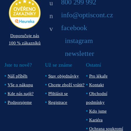
800 299 992
info@optiscont.cz
facebook
Doporučuje nás
instagram
100 % zákazníků
newsletter
Jste tu nově?
Už se známe
Ostatní
Náš příběh
Stav objednávky
Pro lékaře
Vše o nákupu
Chcete zboží vrátit?
Kontakt
Kde nás najít?
Přihlásit se
Obchodní
Podporujeme
Registrace
podmínky
Kdo jsme
Kariéra
Ochrana soukromí