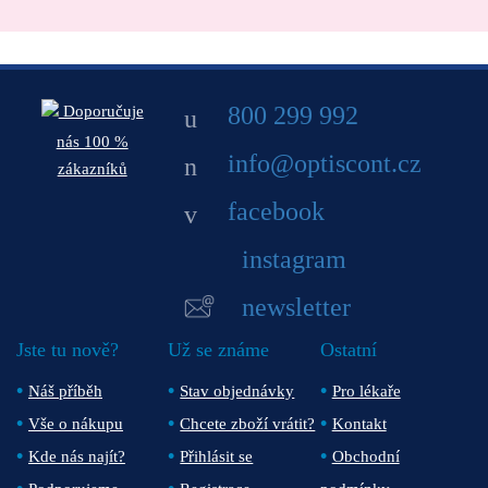
800 299 992
Doporučuje
nás 100 %
info@optiscont.cz
zákazníků
facebook
instagram
newsletter
Jste tu nově?
Už se známe
Ostatní
Náš příběh
Stav objednávky
Pro lékaře
Vše o nákupu
Chcete zboží vrátit?
Kontakt
Kde nás najít?
Přihlásit se
Obchodní