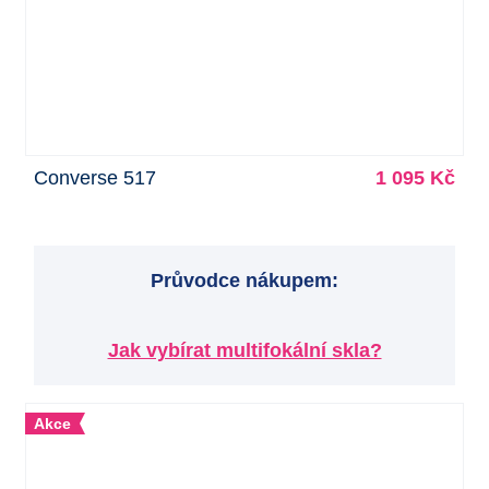
Converse 517
1 095 Kč
Průvodce nákupem:
Jak vybírat multifokální skla?
Akce