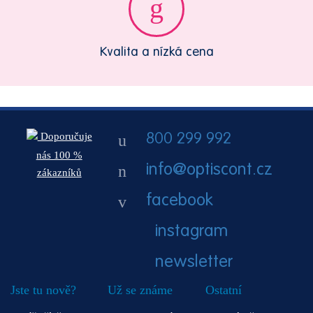
Kvalita a nízká cena
Doporučuje
800 299 992
nás 100 %
info@optiscont.cz
zákazníků
facebook
instagram
newsletter
Jste tu nově?
Už se známe
Ostatní