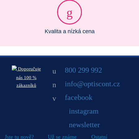
Kvalita a nízká cena
800 299 992
Doporučuje
nás 100 %
info@optiscont.cz
zákazníků
facebook
instagram
newsletter
Jste tu nově?
Už se známe
Ostatní