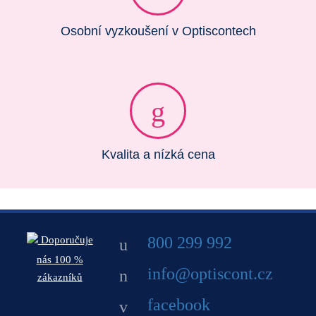
Osobní vyzkoušení v Optiscontech
Kvalita a nízká cena
800 299 992
Doporučuje
nás 100 %
info@optiscont.cz
zákazníků
facebook