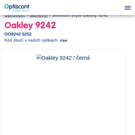
Optiscont
Sluneční
Sluneční brýle Oakley 9242
Oakley 9242
OO9242 0252
Kód zboží v našich optikách:
caa