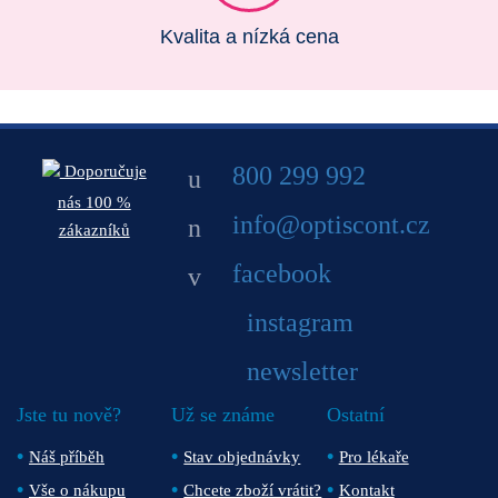
Kvalita a nízká cena
800 299 992
Doporučuje
nás 100 %
info@optiscont.cz
zákazníků
facebook
instagram
newsletter
Jste tu nově?
Už se známe
Ostatní
Náš příběh
Stav objednávky
Pro lékaře
Vše o nákupu
Chcete zboží vrátit?
Kontakt