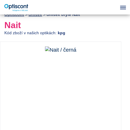
Optiscont
Unisex
Unisex brýle Nait
Nait
Kód zboží v našich optikách:
kpg