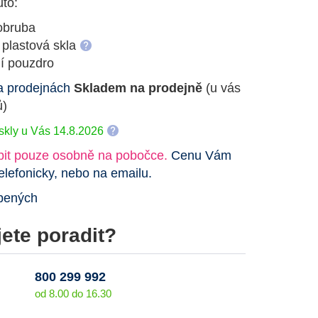
to:
obruba
 plastová skla
ní pouzdro
a prodejnách
Skladem na prodejně
(u vás
ů)
i skly u Vás 14.8.2026
it pouze osobně na pobočce.
Cenu Vám
elefonicky, nebo na emailu.
íbených
ete poradit?
800 299 992
od 8.00 do 16.30