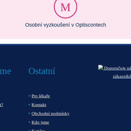
Osobní vyzkoušení v Optiscontech
áme
Ostatní
Doporučuje n
zákazník
Pro lékaře
t?
Kontakt
Obchodní podmínky
Kdo jsme