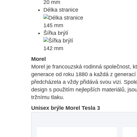
20 mm
Délka stranice
145 mm
Šířka brýlí
142 mm
Morel
Morel je francouzská rodinná společnost, kte
generace od roku 1880 a každá z generací s
předcházela a vždy přidává svou vizi. Spol
design s použitím nejlepších materiálů, js
tržnímu tlaku.
Unisex brýle Morel Tesla 3