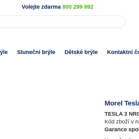
Volejte zdarma
800 299 992
ýle
Sluneční brýle
Dětské brýle
Kontaktní č
Morel Tesl
TESLA 3 NR
Kód zboží v n
Garance spok