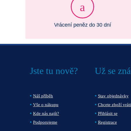
Vrácení peněz do 30 dní
Jste tu nově?
Už se zn
Náš příběh
Stav objednávky
Vše o nákupu
Chcete zboží vráti
Kde nás najít?
Přihlásit se
Podporujeme
Registrace