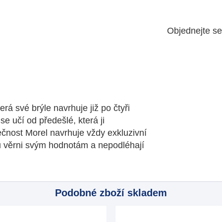
Objednejte s
rá své brýle navrhuje již po čtyři
e učí od předešlé, která ji
ečnost Morel navrhuje vždy exkluzivní
ou věrni svým hodnotám a nepodléhají
Podobné zboží skladem