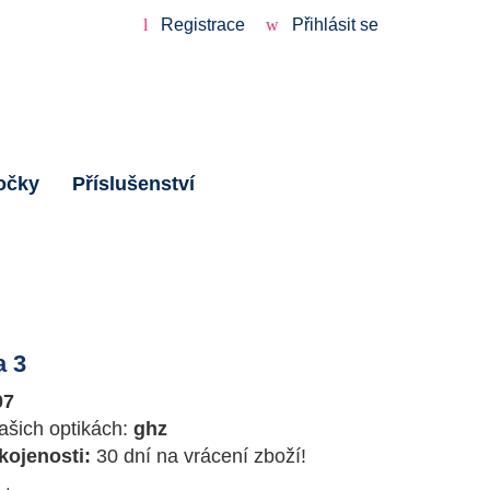
Registrace
Přihlásit se
očky
Příslušenství
a 3
07
ašich optikách:
ghz
ojenosti:
30 dní na vrácení zboží!