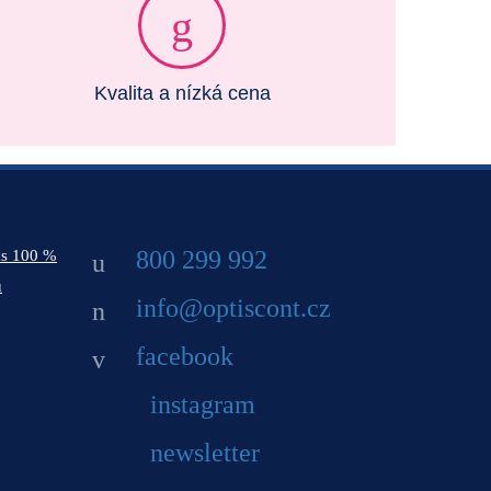
Kvalita a nízká cena
800 299 992
ás 100 %
ů
info@optiscont.cz
facebook
instagram
newsletter