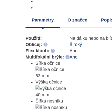
Parametry
O značce
Popi
Použití:
Na dálku nebo na blí
Obličej:
Široký
Flex kloub:
Ano
Multifokální brýle:
Ano
Šířka očnice
53 mm
Výška očnice
40 mm
Šířka nosníku