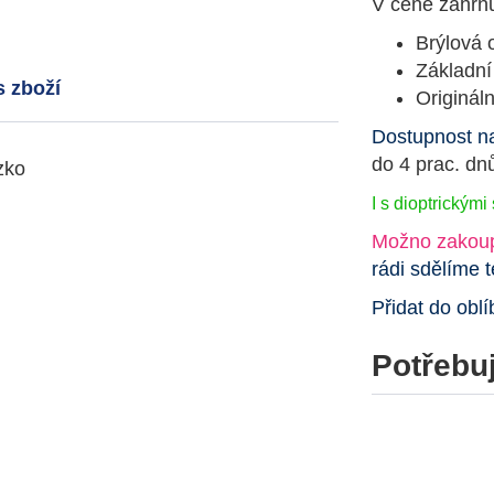
V ceně zahrnu
Brýlová 
Základní
s zboží
Originál
Dostupnost n
do 4 prac. dn
zko
I s dioptrickým
Možno zakoup
rádi sdělíme t
Přidat do obl
Potřebuj