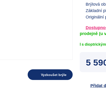
Brýlová ob
Základní p
Originální
Dostupnos
prodejně
(u v
I s dioptrický
5 59
Vyzkoušet brýle
Přidat 