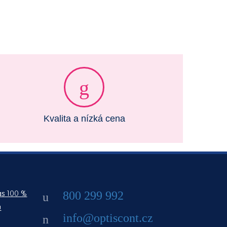
Kvalita a nízká cena
800 299 992
ás 100 %
ů
info@optiscont.cz