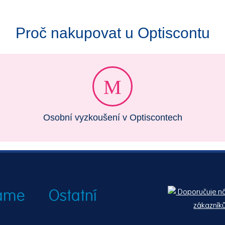
Proč nakupovat u Optiscontu
Osobní vyzkoušení v Optiscontech
náme
Ostatní
Doporučuje n
zákazník