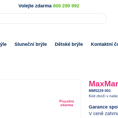
Volejte zdarma
800 299 992
ýle
Sluneční brýle
Dětské brýle
Kontaktní č
MaxMar
MM5229 001
Kód zboží v naši
Pouzdro
zdarma
Garance spok
V ceně zahrnu