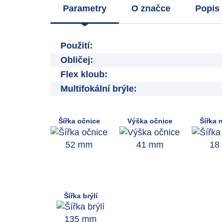
Parametry
O značce
Popis 
Použití:
Obličej:
Flex kloub:
Multifokální brýle:
Šířka očnice
Výška očnice
Šířka 
52 mm
41 mm
18
Šířka brýlí
135 mm