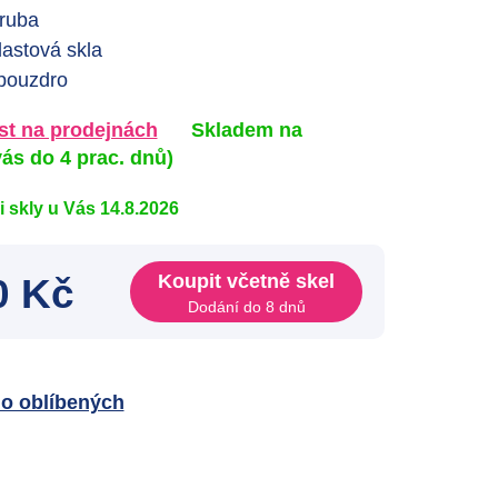
ruba
lastová skla
 pouzdro
t na prodejnách
Skladem na
ás do 4 prac. dnů)
mi skly u Vás 14.8.2026
Koupit včetně skel
0 Kč
Dodání do 8 dnů
do oblíbených