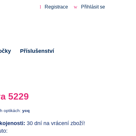
Registrace
Přihlásit se
očky
Příslušenství
a 5229
ch optikách:
ycq
ojenosti:
30 dní na vrácení zboží!
to: