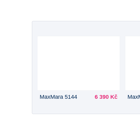
MaxMara 5144
6 390 Kč
MaxM