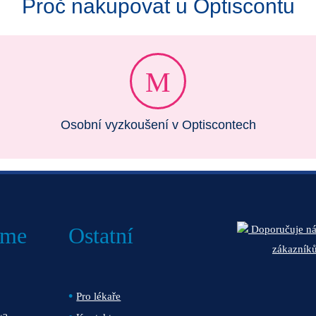
Proč nakupovat u Optiscontu
Osobní vyzkoušení v Optiscontech
áme
Ostatní
Doporučuje n
zákazník
Pro lékaře