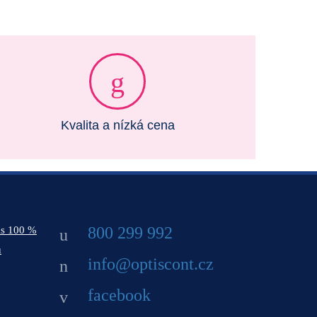
Kvalita a nízká cena
800 299 992
ás 100 %
ů
info@optiscont.cz
facebook