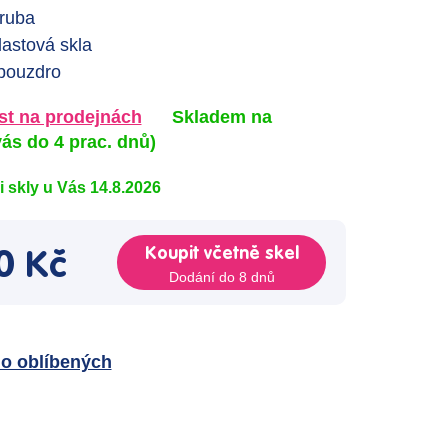
ruba
lastová skla
 pouzdro
t na prodejnách
Skladem na
ás do 4 prac. dnů)
mi skly u Vás 14.8.2026
Koupit včetně skel
0 Kč
Dodání do 8 dnů
do oblíbených