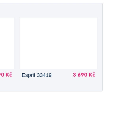
Esprit 33419
90 Kč
3 690 Kč