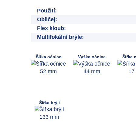
Použití:
Obličej:
Flex kloub:
Multifokální brýle:
Šířka očnice
Výška očnice
Šířka 
52 mm
44 mm
17
Šířka brýlí
133 mm