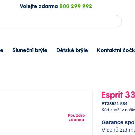
Volejte zdarma
800 299 992
le
Sluneční brýle
Dětské brýle
Kontaktní čočk
Esprit 3
ET33521 584
Kód zboží v naši
Pouzdro
zdarma
Garance spok
V ceně zahrnu