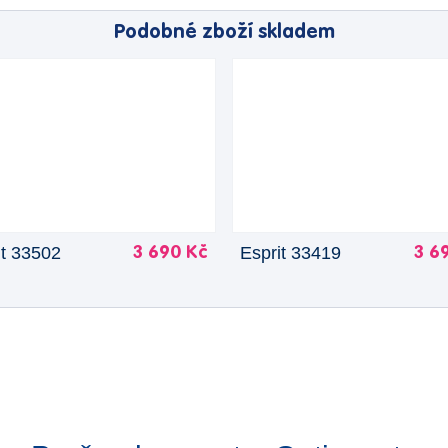
Podobné zboží skladem
it 33502
Esprit 33419
3 690 Kč
3 6