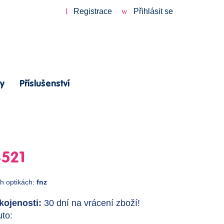
Registrace
Přihlásit se
y
Příslušenství
3521
ch optikách:
fnz
ojenosti:
30 dní na vrácení zboží!
to: