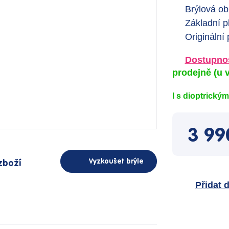
Brýlová ob
Základní p
Originální
Dostupnos
prodejně
(u v
I s dioptrický
3 99
Vyzkoušet brýle
zboží
Přidat 