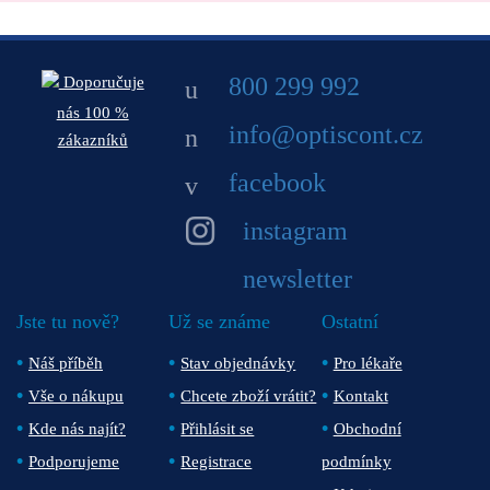
800 299 992
Doporučuje
nás 100 %
info@optiscont.cz
zákazníků
facebook
instagram
newsletter
Jste tu nově?
Už se známe
Ostatní
Náš příběh
Stav objednávky
Pro lékaře
Vše o nákupu
Chcete zboží vrátit?
Kontakt
Kde nás najít?
Přihlásit se
Obchodní
Podporujeme
Registrace
podmínky