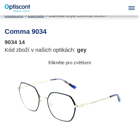
Optiscont
Dámské
Dámské brýle Comma 9034
Comma 9034
9034 14
Kód zboží v našich optikách:
gey
Klikněte pro zvětšení