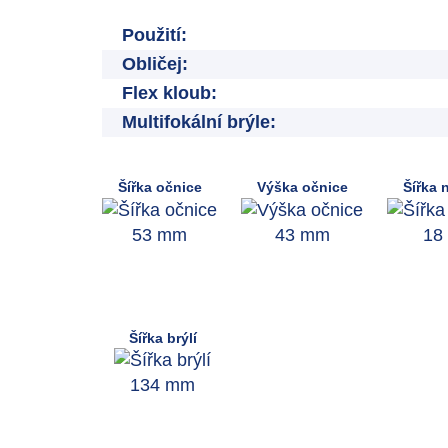
Použití:
Obličej:
Flex kloub:
Multifokální brýle:
Šířka očnice
Výška očnice
Šířka 
53 mm
43 mm
18
Šířka brýlí
134 mm