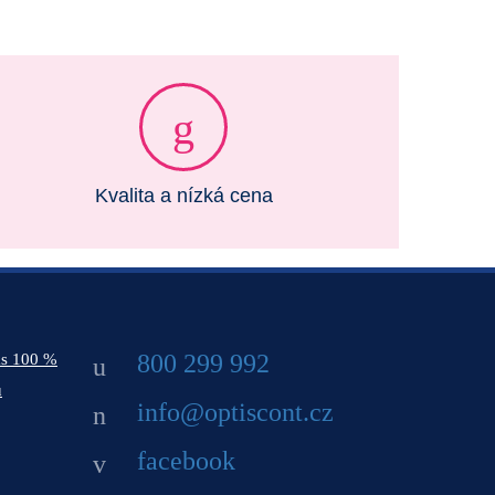
Kvalita a nízká cena
800 299 992
ás 100 %
ů
info@optiscont.cz
facebook