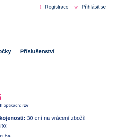
Registrace
Přihlásit se
očky
Příslušenství
5
ch optikách:
rzv
ojenosti:
30 dní na vrácení zboží!
to:
ruba