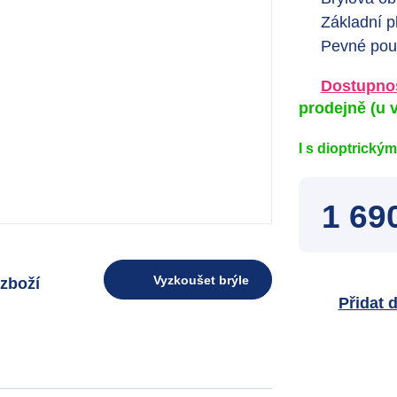
Základní p
Pevné pou
Dostupnos
prodejně
(u v
I s dioptrický
1 69
Vyzkoušet brýle
zboží
Přidat 