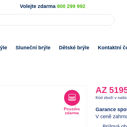
Volejte zdarma
800 299 992
ýle
Sluneční brýle
Dětské brýle
Kontaktní č
AZ 519
Kód zboží v naši
Pouzdro
Garance spok
zdarma
V ceně zahrnu
Brýlová ob