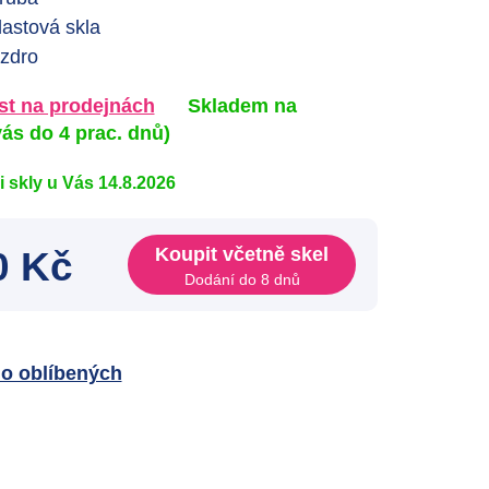
lastová skla
zdro
t na prodejnách
Skladem na
ás do 4 prac. dnů)
mi skly u Vás 14.8.2026
Koupit včetně skel
0 Kč
Dodání do 8 dnů
do oblíbených