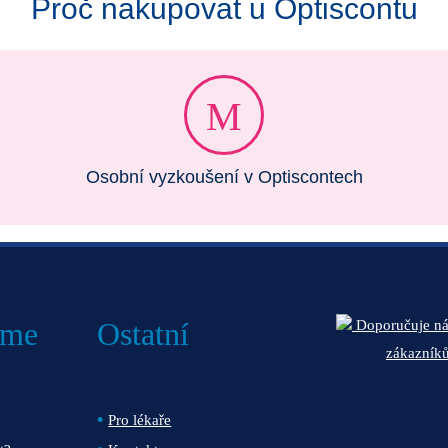
Proč nakupovat u Optiscontu
Osobní vyzkoušení v Optiscontech
áme
Ostatní
Doporučuje n
zákazník
Pro lékaře