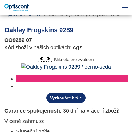
Optiscont
Sluneční
Sluneční brýle Oakley Frogskins 9289
Oakley Frogskins 9289
OO9289 07
Kód zboží v našich optikách:
cgz
Klikněte pro zvětšení
Vyzkoušet brýle
Garance spokojenosti:
30 dní na vrácení zboží!
V ceně zahrnuto:
Sluneční brýle