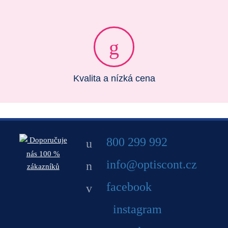
Kvalita a nízká cena
800 299 992
Doporučuje
nás 100 %
info@optiscont.cz
zákazníků
facebook
instagram