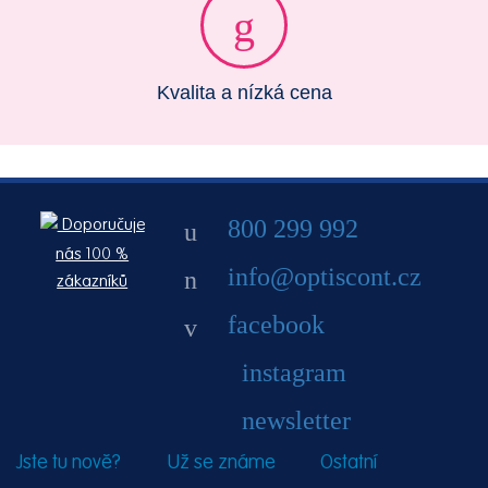
Kvalita a nízká cena
800 299 992
Doporučuje
nás 100 %
info@optiscont.cz
zákazníků
facebook
instagram
newsletter
Jste tu nově?
Už se známe
Ostatní