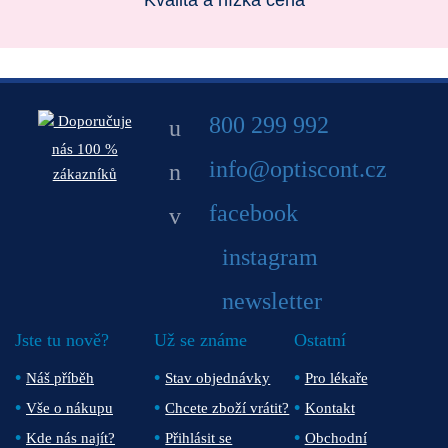
Kvalita a nízká cena
800 299 992
Doporučuje
nás 100 %
info@optiscont.cz
zákazníků
facebook
instagram
newsletter
Jste tu nově?
Už se známe
Ostatní
Náš příběh
Stav objednávky
Pro lékaře
Vše o nákupu
Chcete zboží vrátit?
Kontakt
Kde nás najít?
Přihlásit se
Obchodní