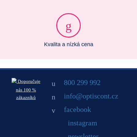
Kvalita a nízká cena
800 299 992
Doporučuje
nás 100 %
info@optiscont.cz
zákazníků
facebook
instagram
newsletter